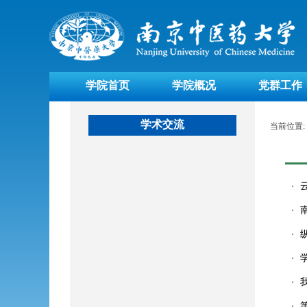
学院首页
学院概况
党群工作
学术交流
当前位置:
・
・
・
・
・
・