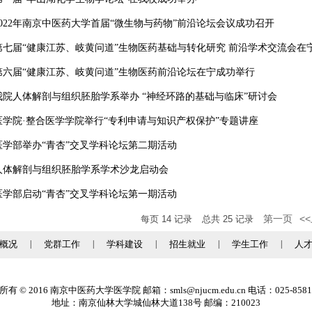
2022年南京中医药大学首届“微生物与药物”前沿论坛会议成功召开
第七届“健康江苏、岐黄问道”生物医药基础与转化研究 前沿学术交流会在
第六届“健康江苏、岐黄问道”生物医药前沿论坛在宁成功举行
我院人体解剖与组织胚胎学系举办 “神经环路的基础与临床”研讨会
医学院·整合医学学院举行“专利申请与知识产权保护”专题讲座
医学部举办“青杏”交叉学科论坛第二期活动
人体解剖与组织胚胎学系学术沙龙启动会
医学部启动“青杏”交叉学科论坛第一期活动
第一页
<
每页
14
记录
总共
25
记录
概况
|
党群工作
|
学科建设
|
招生就业
|
学生工作
|
人
有 © 2016 南京中医药大学医学院 邮箱：smls@njucm.edu.cn 电话：025-8581
地址：南京仙林大学城仙林大道138号 邮编：210023