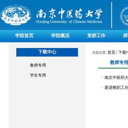
学院首页
学院概况
党群工作
师
下载中心
首页
下载
当前位置:
教师专
教师专用
学生专用
南京中医药
・
新进教职工
・