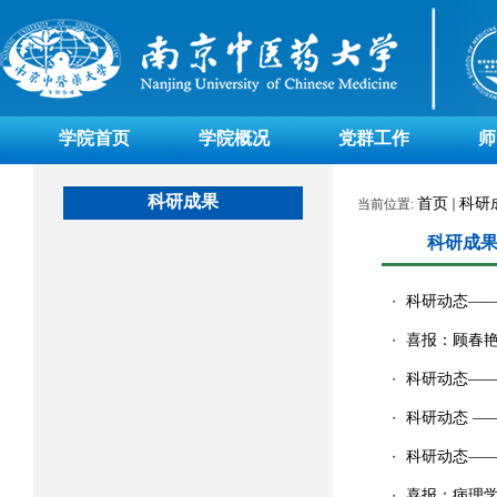
学院首页
学院概况
党群工作
师
科研成果
首页
科研
当前位置:
科研成
科研动态——
・
喜报：顾春艳
・
科研动态——林
・
科研动态 ——关晓
・
科研动态——关
・
喜报：病理学
・