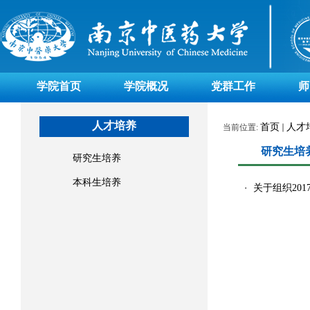
学院首页
学院概况
党群工作
师
人才培养
首页
人才
当前位置:
研究生培
研究生培养
本科生培养
关于组织20
・