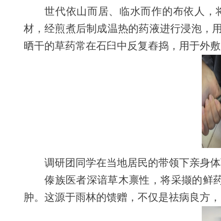
世代依山而居、临水而作的布依人，
材，经煎煮后制成温热的药液进行浸泡，
晒干的草药常在石臼中反复舂捣，用于外敷
调研团同学在当地居民的带领下亲身体
傣族医者深谙草木禀性，将采撷的鲜药
肿。这源于雨林的馈赠，不仅是祛病良方，