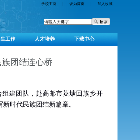
学校主页
|
设为首页
|
加入收藏
学生工作
人才培养
下载中心
民族团结连心桥
合组建团队，赴高邮市菱塘回族乡开
写新时代民族团结新篇章。