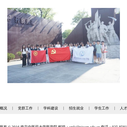
概况
|
党群工作
|
学科建设
|
招生就业
|
学生工作
|
人
有 © 2016 南京中医药大学医学院 邮箱：smls@njucm.edu.cn 电话：025-8581