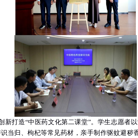
创新打造“中医药文化第二课堂”。学生志愿者以
辨识当归、枸杞等常见药材，亲手制作驱蚊避秽