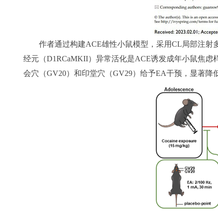
作者通过构建ACE雄性小鼠模型，采用CL局部注射多巴
经元（D1RCaMKII）异常活化是ACE诱发成年小鼠焦虑样
会穴（GV20）和印堂穴（GV29）给予EA干预，显著