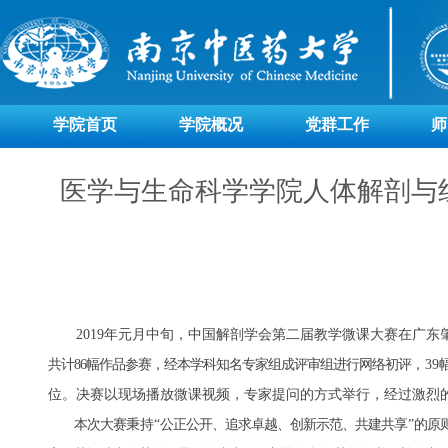
学院首页
学院概况
党群工作
师
医学与生命科学学院人体解剖与
2019
年元月中旬，中国解剖学会第二届教学微课大赛在广东
共计
86幅
作品参赛，经本学科知名专家组成评审组进行网络初评
，
39
位。决赛以现场播放微课视频，专家提问的方式举行，经过激烈
本次大赛
秉持
“
公正公开、追求卓越、创新示范、共建共
享
”
的原