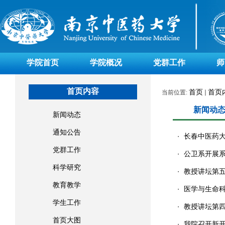
学院首页
学院概况
党群工作
师
首页内容
首页
首页
当前位置:
新闻动
新闻动态
通知公告
长春中医药
・
党群工作
公卫系开展
・
科学研究
教授讲坛第五讲——ER
・
教育教学
医学与生命科
・
学生工作
教授讲坛第
・
首页大图
我院召开新
・