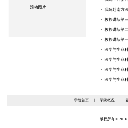
滚动图片
我院赴南方
・
教授讲坛第
・
教授讲坛第二讲——Ep
・
教授讲坛第
・
医学与生命科学
・
医学与生命
・
医学与生命科
・
医学与生命
・
学院首页
|
学院概况
|
版权所有 © 2016