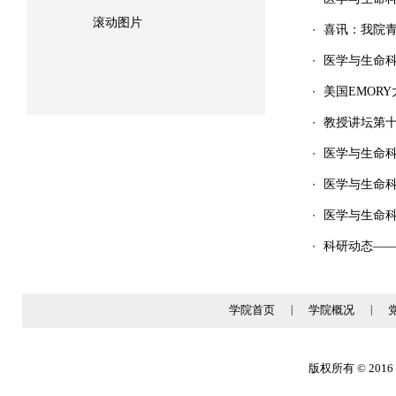
滚动图片
喜讯：我院
・
医学与生命
・
美国EMOR
・
教授讲坛第
・
医学与生命
・
医学与生命
・
医学与生命
・
科研动态——
・
学院首页
|
学院概况
|
版权所有 © 2016