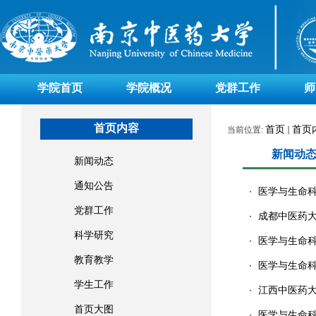
学院首页
学院概况
党群工作
师
首页内容
首页
首页
当前位置:
新闻动
新闻动态
通知公告
医学与生命
・
党群工作
成都中医药
・
科学研究
医学与生命科
・
教育教学
医学与生命科
・
学生工作
江西中医药
・
首页大图
医学与生命科
・