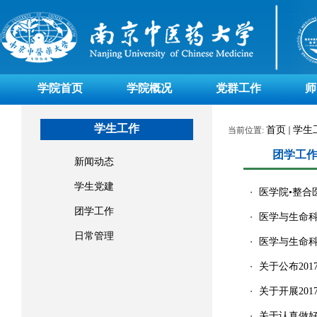
学院首页
学院概况
党群工作
师
学生工作
首页
学生
当前位置:
团学工
新闻动态
学生党建
医学院•整合
・
团学工作
医学与生命
・
日常管理
医学与生命
・
关于公布20
・
关于开展20
・
关于认真做好
・